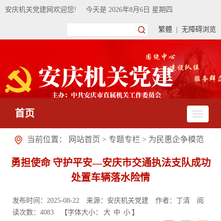
安庆机关党建网欢迎您!
今天是
2026年8月6日 星期四
繁體
|
无障碍浏览
首页
当前位置：
网站首页
>
专题专栏
>
为民惠企争模范
勇担使命 守护平安—安庆市交通执法支队成功
处置车辆落水险情
发布时间：2025-08-22
来源：安庆机关党建
作者：丁清
阅
读次数：
4083
【字体大小：
大
中
小
】