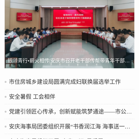
银领青行•薪火相传|安庆市召开老干部传帮带青年干部座谈会
市住房城乡建设局圆满完成妇联换届选举工作
安全暑假 工会相伴
党建引领匠心传承，创新赋能筑梦通途——市公路中心组织青年干部赴重点工程项目一线观摩学习
安庆海事局团委组织开展“书香润江海 海事送一课”航海日主题活动