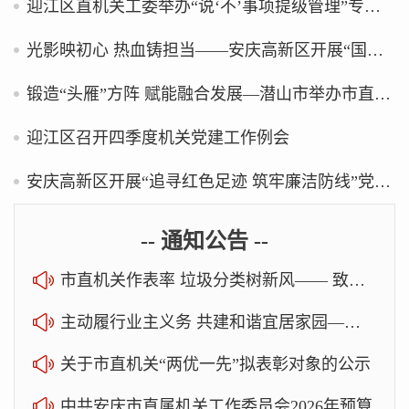
迎江区直机关工委举办“说‘不’事项提级管理”专题培训
光影映初心 热血铸担当——安庆高新区开展“国社之镜・世纪光影之人民必胜”艺术展参观学习主题党日活动
锻造“头雁”方阵 赋能融合发展—潜山市举办市直机关党组织书记培训班
迎江区召开四季度机关党建工作例会
安庆高新区开展“追寻红色足迹 筑牢廉洁防线”党风廉政教育活动
-- 通知公告 --
市直机关作表率 垃圾分类树新风—— 致市直机关党员干部职工的一封倡议书
主动履行业主义务 共建和谐宜居家园——致市直机关广大党员干部的倡议书
关于市直机关“两优一先”拟表彰对象的公示
中共安庆市直属机关工作委员会2026年预算