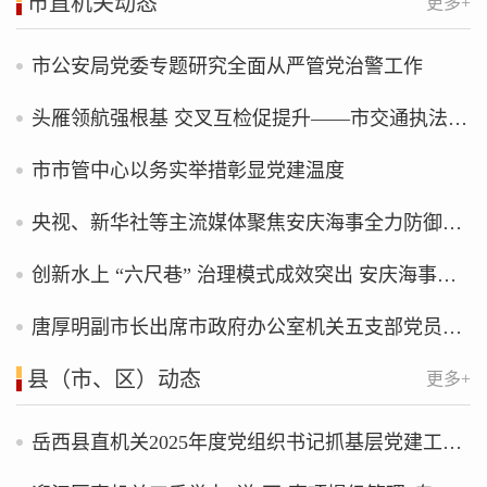
市直机关动态
更多+
市公安局党委专题研究全面从严管党治警工作
头雁领航强根基 交叉互检促提升——市交通执法支队常态化开展“四互”检查打造党建“强引擎”
市市管中心以务实举措彰显党建温度
央视、新华社等主流媒体聚焦安庆海事全力防御台风“巴威”
创新水上 “六尺巷” 治理模式成效突出 安庆海事工作专报获市委书记批示
唐厚明副市长出席市政府办公室机关五支部党员大会并讲授专题党课
县（市、区）动态
更多+
岳西县直机关2025年度党组织书记抓基层党建工作述职评议会议召开