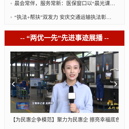
晨会常伴，服务常新：医保窗口以“晨光课堂”赋能效能升级
“执法+帮扶”双发力 安庆交通运输执法彰显责任与温情
-- “两优一先”先进事迹展播 --
【为民惠企争模范】聚力为民惠企 擦亮幸福底色