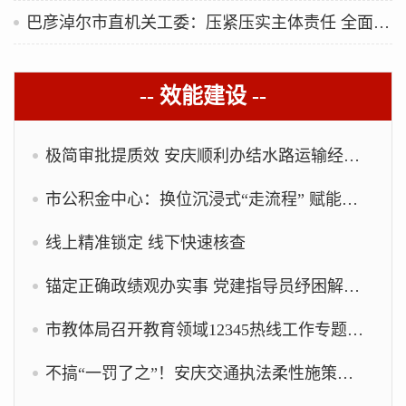
巴彦淖尔市直机关工委：压紧压实主体责任 全面提高机关党建质量
-- 效能建设 --
极简审批提质效 安庆顺利办结水路运输经营许可“一件事”首单业务
市公积金中心：换位沉浸式“走流程” 赋能政务服务提质升级
线上精准锁定 线下快速核查
锚定正确政绩观办实事 党建指导员纾困解难暖人心
市教体局召开教育领域12345热线工作专题调度会
不搞“一罚了之”！安庆交通执法柔性施策，企业送锦旗表谢意