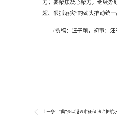
力；要聚焦凝心聚力，继续办
超、狠抓落实”的劲头推动统
(撰稿：汪子颖，初审：汪