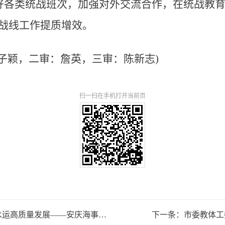
好各类统战班次，加强对外交流合作，在统战教育
一战线工作提质增效。
子颖，二审：詹英，三审：陈新志)
扫一扫在手机打开当前页
上一条：“典”亮以港兴市征程 法治护航水运高质量发展——安庆海事局多维发力推进2026年民法典宣传月走深走实
下一条：市委教体工