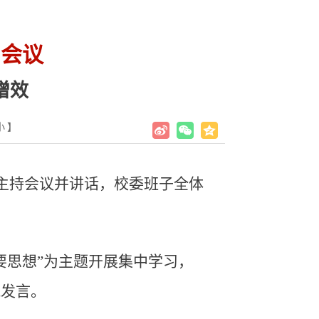
习会议
增效
小
】
葵主持会议并讲话，校委班子全体
要思想”为主题开展集中学习，
流发言。