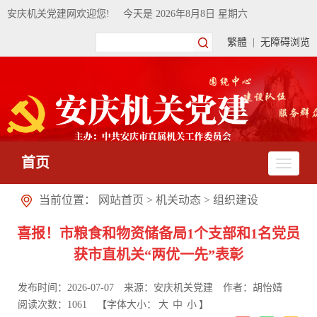
安庆机关党建网欢迎您!
今天是
2026年8月8日 星期六
繁體
|
无障碍浏览
首页
当前位置：
网站首页
>
机关动态
>
组织建设
喜报！市粮食和物资储备局1个支部和1名党员
获市直机关“两优一先”表彰
发布时间：2026-07-07
来源：安庆机关党建
作者：胡怡婧
阅读次数：
1061
【字体大小：
大
中
小
】