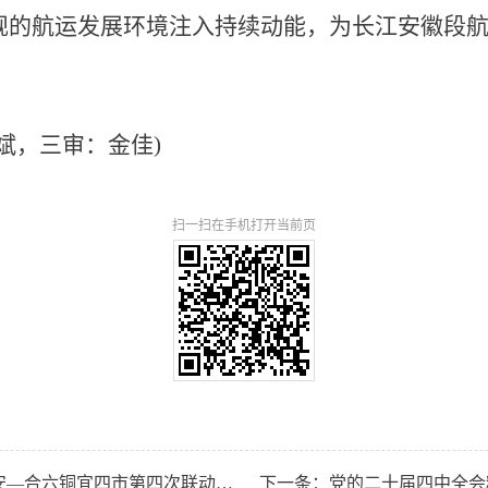
规的航运发展环境注入持续动能，为长江安徽段
斌，三审：金佳)
扫一扫在手机打开当前页
上一条：四市联动聚合力 重拳治超护路安—合六铜宜四市第四次联动治超行动圆满收官
下一条：党的二十届四中全会