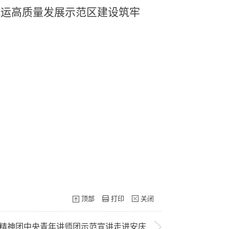
航运高质量发展示范区建设筑牢
顶部
打印
关闭
精神团中央青年讲师团示范宣讲走进安庆