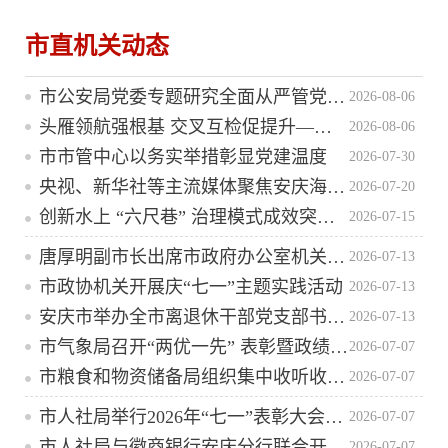
市直机关动态
市公安局党委专题研究全面从严管党治警工作
2026-08-06
头雁领航强根基 交叉互检促提升——市交通执法支队常态化开展“四互”检查打造党建“强引擎”
2026-08-06
市市管中心以务实举措彰显党建温度
2026-07-30
央视、新华社等主流媒体聚焦安庆海事全力防御台风“巴威”
2026-07-20
创新水上 “六尺巷” 治理模式成效突出 安庆海事工作专报获市委书记批示
2026-07-15
唐厚明副市长出席市政府办公室机关五支部党员大会并讲授专题党课
2026-07-13
市政协机关开展庆“七一”主题实践活动
2026-07-13
安庆市举办全市离退休干部党支部书记培训班
2026-07-13
市气象局召开“两优一先” 表彰暨政绩观专题党课、廉政警示教育大会
2026-07-07
市粮食和物资储备局组织集中收听收看庆祝中国共产党成立105周年大会直播盛况
2026-07-07
市人社局举行2026年“七一”表彰大会暨树立和践行正确政绩观学习教育专题党课报告会
2026-07-07
市人社局与徽商银行安庆分行联合开展“迎七一 庆祝建党105周年”主题党日活动
2026-07-07