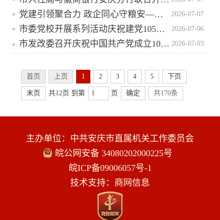
党建引领聚合力 政企同心守粮安——市粮食和物资储备局与中储粮安庆公司联合开展迎“七一”党建共建主题交流活动
2026-07-07
市委党校开展系列活动庆祝建党105周年
2026-07-06
市发改委召开庆祝中国共产党成立105周年“两优一先”表彰大会暨“七一”专题党课会议
2026-07-03
首页
上页
1
2
3
4
5
下页
末页
共12页 到第
页
确定
共170条
主办单位：中共安庆市直属机关工作委员会
皖公网安备 34080202000225号
皖ICP备09006057号-1
技术支持：商网信息