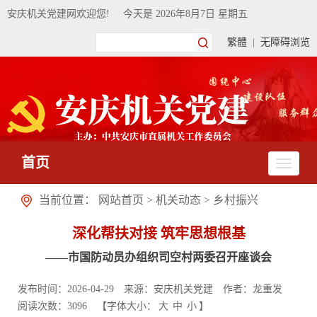
安庆机关党建网欢迎您!
今天是
2026年8月7日 星期五
繁體
|
无障碍浏览
首页
当前位置：
网站首页
>
机关动态
>
乡村振兴
深化帮扶对接 筑牢思想根基
——市国防动员办组织司空村两委召开座谈会
发布时间：2026-04-29
来源：安庆机关党建
作者：龙重发
阅读次数：
3096
【字体大小：
大
中
小
】