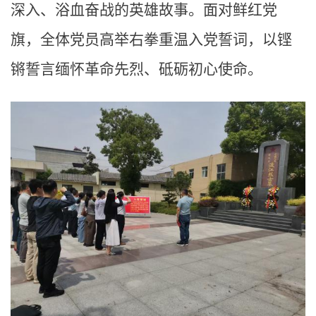
深入、浴血奋战的英雄故事。面对鲜红党
旗，全体党员高举右拳重温入党誓词，以铿
锵誓言缅怀革命先烈、砥砺初心使命。