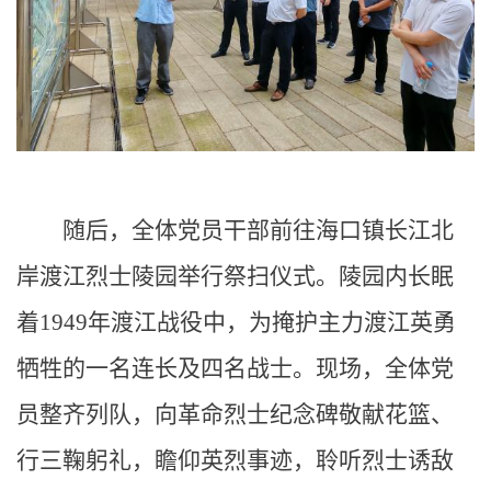
随后，全体党员干部前往海口镇长江北
岸渡江烈士陵园举行祭扫仪式。陵园内长眠
着1949年渡江战役中，为掩护主力渡江英勇
牺牲的一名连长及四名战士。现场，全体党
员整齐列队，向革命烈士纪念碑敬献花篮、
行三鞠躬礼，瞻仰英烈事迹，聆听烈士诱敌