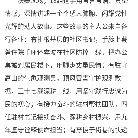
决赛现场，18组选手用青言青语、真挚
情感，深情讲述一个个感人肺腑、闪耀党性
光辉的动人故事。这些故事的主人公来自各
行各业：有扎根基层的社区书记，手腕上戴
着住院手环还奔波在社区防控一线，把办公
桌搬到居民楼下，用脚步丈量民情；有驻守
高山的气象观测员，顶风冒雪守护观测数
据，三十七载深耕一线，用坚守践行忠诚为
民的初心；有接力奋斗的驻村帮扶团队，四
任驻村书记接续奋斗、深耕乡村振兴，用九
年坚守诠释使命担当；有穿梭于街巷的快递