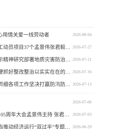
心用情关爱一线劳动者
2026-08-04
全省季度工作会议暨第三批重大项目开工动员会召开安庆开工动员项目37个孟景伟张君毅周东明花家红廖强在安庆分会场出席会议
2026-07-27
市委常委会召开会议传达学习习近平总书记重要讲话重要指示精神研究部署地质灾害防治、热线办理、垃圾分类等工作孟景伟主持会议
2026-07-21
孟景伟在督导学习教育查摆问题整改整治工作时强调动真碰硬抓好整改整治以实实在在的整改成效取信于民
2026-07-16
孟景伟在督导检查台风防御应对工作时强调以实战状态抓实抓细各项工作坚决打赢防汛防台风硬仗
2026-07-13
2026-07-06
市委常委会召开扩大会议集中收听收看庆祝中国共产党成立105周年大会孟景伟主持 张君毅周东明花家红廖强出席
2026-07-03
孟景伟在桐城经开区开展树立和践行正确政绩观扛牢发展担当推动经济运行“双过半”专题调研时强调勇于担当 攻坚克难推动各项工作提质效上台阶
2026-06-29