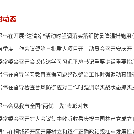
地动态
景伟在开展“送清凉”活动时强调落实落细防暑降温措施用
景伟会见我市全国“两优一先”表彰对象