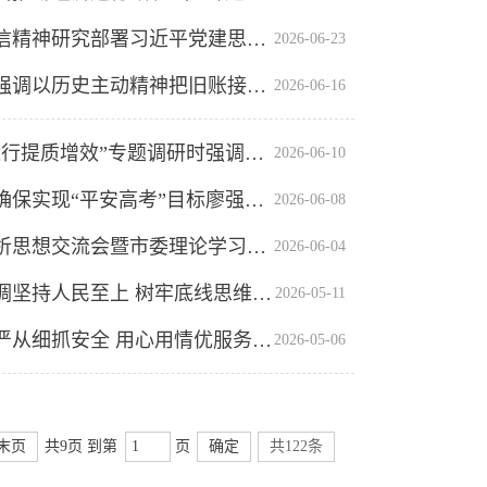
市委常委会召开会议传达学习习近平总书记重要指示重要回信精神研究部署习近平党建思想学习宣传贯彻工作孟景伟主持会议
2026-06-23
孟景伟在全市新官不理旧账突出问题集中整治工作推进会上强调以历史主动精神把旧账接过来处理好以实打实的集中整治成效让群众有感有得张君毅主持 周东明花家红廖强出席
2026-06-16
孟景伟在安庆高新区开展“树立和践行正确政绩观推动经济运行提质增效”专题调研时强调坚定信心 攻坚克难以正确政绩观推进腾笼换鸟凤凰涅槃
2026-06-10
孟景伟检查高考备考工作时强调周密细致做好组织保障工作确保实现“平安高考”目标廖强参加
2026-06-08
孟景伟在市委常委会树立和践行正确政绩观学习教育案例剖析思想交流会暨市委理论学习中心组学习会议上强调深化以案促学以案促改以案促治真正把正确政绩观内化于心外化于行罗建国等到会指导 周东明花家红廖强出席
2026-06-04
孟景伟在检查防汛备汛工作暨长江（安庆段）河长巡江时强调坚持人民至上 树牢底线思维全力确保江河安澜碧水长清
2026-05-11
孟景伟在宿松县调研防汛备汛和文旅服务保障工作时强调从严从细抓安全 用心用情优服务切实提升群众安全感城市美誉度廖强陪同
2026-05-06
末页
共9页 到第
页
确定
共122条