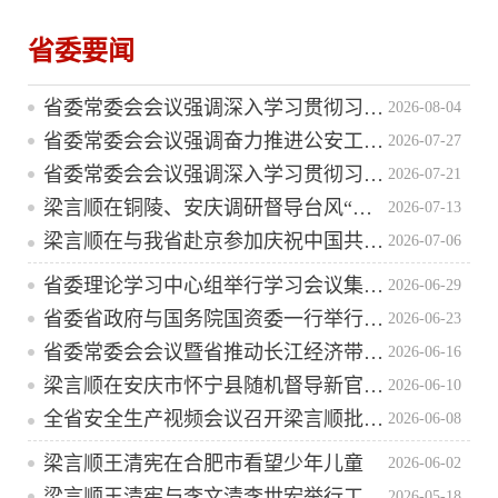
省委要闻
省委常委会会议强调深入学习贯彻习近平总书记重要讲话精神以高质量党建引领高质量发展梁言顺主持并讲话
2026-08-04
省委常委会会议强调奋力推进公安工作现代化 更好促进高水平安全和高质量发展梁言顺主持并讲话
2026-07-27
省委常委会会议强调深入学习贯彻习近平总书记重要讲话精神 以安徽担当助力国家高水平科技自立自强梁言顺主持并讲话
2026-07-21
梁言顺在铜陵、安庆调研督导台风“巴威”防范应对工作时强调坚持人民至上生命至上 全力打好防汛防台风硬仗
2026-07-13
梁言顺在与我省赴京参加庆祝中国共产党成立105周年活动人员座谈交流时强调认真学习贯彻习近平总书记重要讲话精神弘扬伟大建党精神在新征程上书写优异答卷王清宪主持
2026-07-06
省委理论学习中心组举行学习会议集中研读《习近平党建文选》第一卷、第二卷
2026-06-29
省委省政府与国务院国资委一行举行工作座谈梁言顺谭作钧出席
2026-06-23
省委常委会会议暨省推动长江经济带发展领导小组会议强调深入学习贯彻习近平总书记重要讲话指示批示精神 在长江经济带发展战略中发挥更大作用梁言顺主持并讲话
2026-06-16
梁言顺在安庆市怀宁县随机督导新官不理旧账和盲目蛮干方面突出问题集中整治时强调勇于直面问题强化责任担当 以敢啃硬骨头的韧劲推进整改整治
2026-06-10
全省安全生产视频会议召开梁言顺批示 王清宪讲话
2026-06-08
梁言顺王清宪在合肥市看望少年儿童
2026-06-02
梁言顺王清宪与李文清李世宏举行工作会谈
2026-05-18