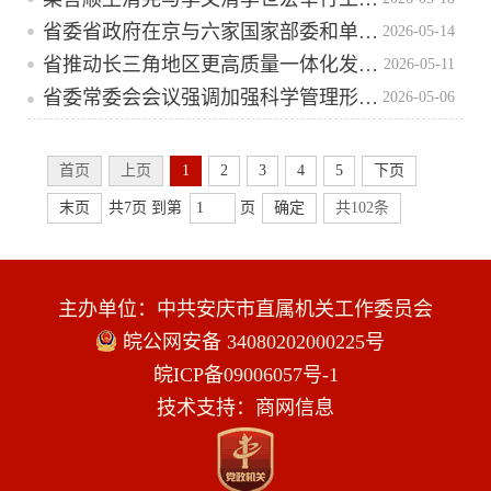
省委省政府在京与六家国家部委和单位举行工作会谈
2026-05-14
省推动长三角地区更高质量一体化发展领导小组第十一次会议召开
2026-05-11
省委常委会会议强调加强科学管理形成长效机制推动习惯养成加快推动生活垃圾分类工作提质增效梁言顺主持并讲话
2026-05-06
首页
上页
1
2
3
4
5
下页
末页
共7页 到第
页
确定
共102条
主办单位：中共安庆市直属机关工作委员会
皖公网安备 34080202000225号
皖ICP备09006057号-1
技术支持：商网信息