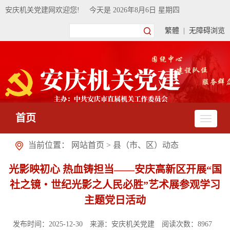
安庆机关党建网欢迎您!
今天是
2026年8月6日 星期四
繁體
|
无障碍浏览
首页
当前位置：
网站首页
>
县（市、区）动态
光影映初心 热血铸担当——安庆高新区开展“国
社之镜・世纪光影之人民必胜”艺术展参观学习
主题党日活动
发布时间：2025-12-30
来源：安庆机关党建
阅读次数：
8967