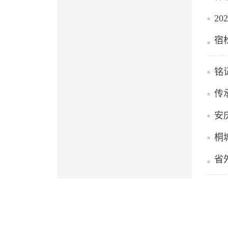
2
宿
铭
传
安
桐
省