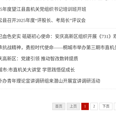
025年度望江县直机关党组织书记培训班开班
松县召开2025年度“评股长、考局长”评议会
记血色史实 砥砺初心使命：安庆高新区组织开展《731》
承抗战精神，勇担时代使命——桐城市举办第三期市直机
庆高新区：党建引领 推动智改数转提质
城市:市直机关大讲堂 学思践悟促成长
外办青年理论宣讲调研组来潜山开展宣讲调研活动
首页
上页
1
2
下页