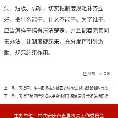
洞、短板、弱项，切实把制度规矩补齐立
好，把什么能干、什么不能干、为了谁干、
应当怎样干搞得清清楚楚，并且配套完善问
责办法，让制度硬起来，充分发挥引导激
励、规范约束作用。
顶部
关闭
上一条：习近平：牢牢把握雄安新区功能定位 努力建设新时代创新高地和推动高质量发展样板
下一条：习近平给四所交通大学全体师生回信强调 传承弘扬西迁精神聚焦国家重大战略需求 为建设教育强国科技强国人才强国作出新贡献
主办单位：中共安庆市直属机关工作委员会