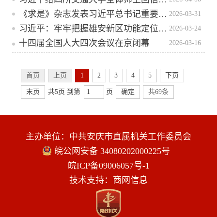
《求是》杂志发表习近平总书记重要文章《树立和践行正确政绩观》
2026-03-31
习近平：牢牢把握雄安新区功能定位 努力建设新时代创新高地和推动高质量发展样板
2026-03-24
十四届全国人大四次会议在京闭幕
2026-03-16
首页
上页
1
2
3
4
5
下页
末页
共5页 到第
页
确定
共69条
主办单位：中共安庆市直属机关工作委员会
皖公网安备 34080202000225号
皖ICP备09006057号-1
技术支持：商网信息