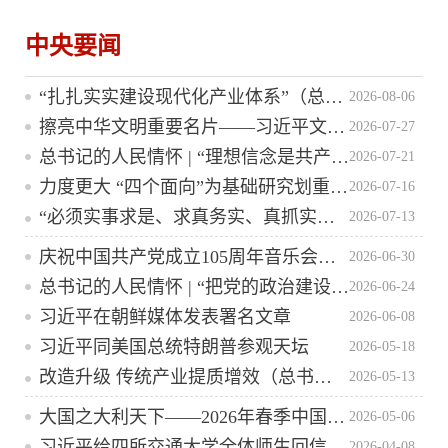
中央要闻
“扎扎实实建设现代化产业体系”（总书记的人民情怀） ​
2026-08-06
擦亮中华文明重要名片——习近平文化思想引领中国世界遗产申报保护工作壮阔实践
2026-07-27
总书记的人民情怀 | “理想信念是共产党人精神上的‘钙’”
2026-07-21
力度更大 “四个面向”为基础研究划重点（总书记的关切·落地的回响）
2026-07-16
“必须实事求是、求真务实、真抓实干”（总书记的人民情怀）
2026-07-13
庆祝中国共产党成立105周年音乐会在京举行
2026-06-30
总书记的人民情怀 | “把党的政治建设作为党的根本性建设
2026-06-24
习近平在朝鲜媒体发表署名文章
2026-06-08
习近平同美国总统特朗普参观天坛
2026-05-18
改造升级 传统产业提质增效（总书记的关切·落地的回响）
2026-05-13
大国之大利天下——2026年春季中国元首外交纪事
2026-05-06
习近平给四所交通大学全体师生回信强调传承弘扬西迁精神聚焦国家重大战略需求 为建设教育强国科技强国人才强国作出新贡献
2026-04-08